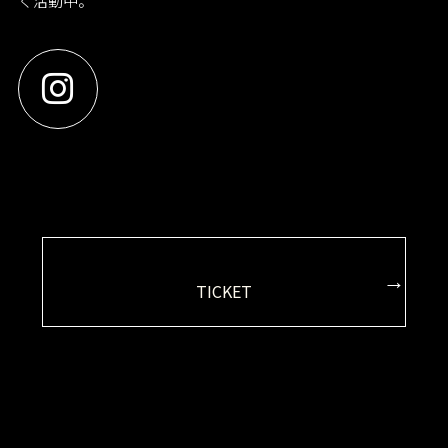
く活動中。
ア
イ
コ
ン
リ
ン
ク
カ
TICKET
ラ
ム
リ
ン
ク