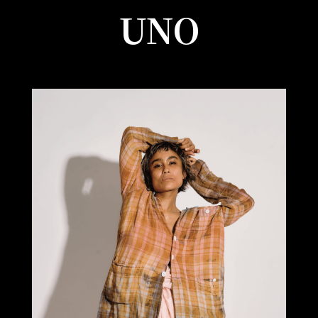
UNO
カ
ラ
ム
リ
ン
ク