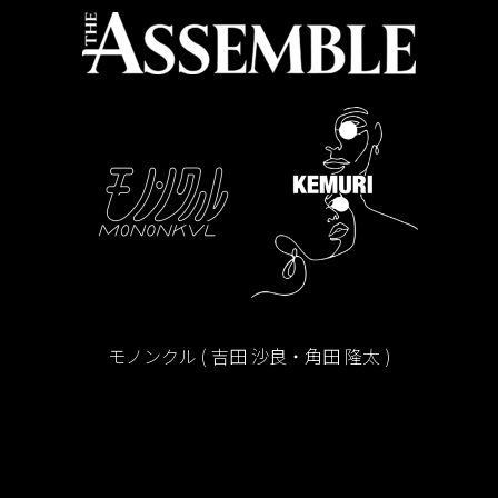
モノンクル ( 吉田 沙良・角田 隆太 )
KEMURI ( Hagri・YOH UENO )
UNO / HIBIKI IHA
GO-RO ( GORIKING・TARO ) / iona